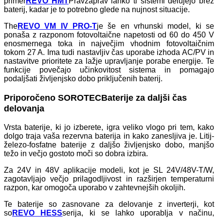
primer
REVO HMT
Pravzaprav lahko ti sistemi delujejo brez
baterij, kadar je to potrebno glede na nujnost situacije.
The
REVO VM IV PRO-T
je še en vrhunski model, ki se
ponaša z razponom fotovoltaične napetosti od 60 do 450 V
enosmernega toka in največjim vhodnim fotovoltaičnim
tokom 27 A. Ima tudi nastavljiv čas uporabe izhoda AC/PV in
nastavitve prioritete za lažje upravljanje porabe energije. Te
funkcije povečajo učinkovitost sistema in pomagajo
podaljšati življenjsko dobo priključenih baterij.
Priporočeno S
OROTEC
Baterije za daljši čas
delovanja
Vrsta baterije, ki jo izberete, igra veliko vlogo pri tem, kako
dolgo traja vaša rezervna baterija in kako zanesljiva je. Litij-
železo-fosfatne baterije z daljšo življenjsko dobo, manjšo
težo in večjo gostoto moči so dobra izbira.
Za 24V in 48V aplikacije modeli, kot je SL 24V/48V-T/W,
zagotavljajo večjo prilagodljivost in razširjen temperaturni
razpon, kar omogoča uporabo v zahtevnejših okoljih.
Te baterije so zasnovane za delovanje z inverterji, kot
so
REVO HESS
serija, ki se lahko uporablja v načinu,