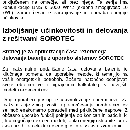
priključenem na omrežje, ali brez njega. Ta serija ima
komunikacijo BMS s 5000 Wh*2 (skupna zmogljivost: 10
kWh), zaradi česar je shranjevanje in uporaba energije
učinkovita.
Izboljšanje učinkovitosti in delovanja
z rešitvami SOROTEC
Strategije za optimizacijo časa rezervnega
delovanja baterije z uporabo sistemov SOROTEC
Za maksimalno podaljšanje časa delovanja baterije je
ključnega pomena, da uporabite metode, ki temeljijo na
vaših energetskih potrebah. Začnite natančno ocenjevati
svoje obremenitve z vgrajenimi kalkulatorji v novejših
modelih razsmernikov.
Drug uporaben pristop je uravnoteženje obremenitve. Za
maksimiranje zmogljivosti in preprečevanje preobremenitev
se moč enakomerno porazdeli med priključene naprave. Z
občasno uporabo funkcij polnjenja ob konicah in padcih, ki
jih omogočajo nekateri modeli, lahko energijo shranite tudi v
času nižjih cen električne energije, torej v času izven konic.