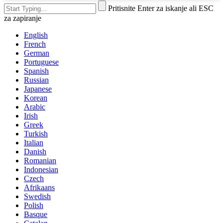
Pritisnite Enter za iskanje ali ESC
za zapiranje
English
French
German
Portuguese
Spanish
Russian
Japanese
Korean
Arabic
Irish
Greek
Turkish
Italian
Danish
Romanian
Indonesian
Czech
Afrikaans
Swedish
Polish
Basque