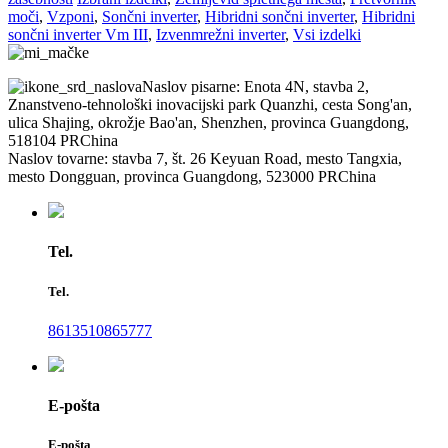
moči
,
Vzponi
,
Sončni inverter
,
Hibridni sončni inverter
,
Hibridni
sončni inverter Vm III
,
Izvenmrežni inverter
,
Vsi izdelki
Naslov pisarne: Enota 4N, stavba 2,
Znanstveno-tehnološki inovacijski park Quanzhi, cesta Song'an,
ulica Shajing, okrožje Bao'an, Shenzhen, provinca Guangdong,
518104 PRChina
Naslov tovarne: stavba 7, št. 26 Keyuan Road, mesto Tangxia,
mesto Dongguan, provinca Guangdong, 523000 PRChina
Tel.
Tel.
8613510865777
E-pošta
E-pošta