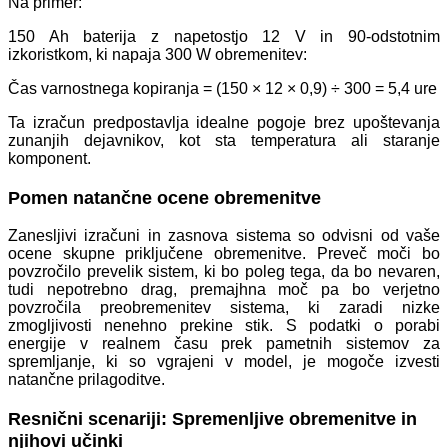
Na primer:
150 Ah baterija z napetostjo 12 V in 90-odstotnim
izkoristkom, ki napaja 300 W obremenitev:
Čas varnostnega kopiranja = (150 × 12 × 0,9) ÷ 300 = 5,4 ure
Ta izračun predpostavlja idealne pogoje brez upoštevanja
zunanjih dejavnikov, kot sta temperatura ali staranje
komponent.
Pomen natančne ocene obremenitve
Zanesljivi izračuni in zasnova sistema so odvisni od vaše
ocene skupne priključene obremenitve. Preveč moči bo
povzročilo prevelik sistem, ki bo poleg tega, da bo nevaren,
tudi nepotrebno drag, premajhna moč pa bo verjetno
povzročila preobremenitev sistema, ki zaradi nizke
zmogljivosti nenehno prekine stik. S podatki o porabi
energije v realnem času prek pametnih sistemov za
spremljanje, ki so vgrajeni v model, je mogoče izvesti
natančne prilagoditve.
Resnični scenariji: Spremenljive obremenitve in
njihovi učinki