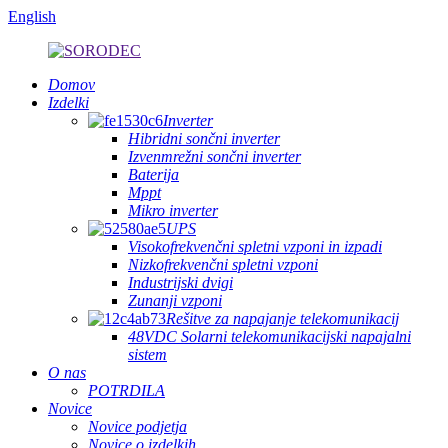
English
Domov
Izdelki
Inverter
Hibridni sončni inverter
Izvenmrežni sončni inverter
Baterija
Mppt
Mikro inverter
UPS
Visokofrekvenčni spletni vzponi in izpadi
Nizkofrekvenčni spletni vzponi
Industrijski dvigi
Zunanji vzponi
Rešitve za napajanje telekomunikacij
48VDC Solarni telekomunikacijski napajalni
sistem
O nas
POTRDILA
Novice
Novice podjetja
Novice o izdelkih