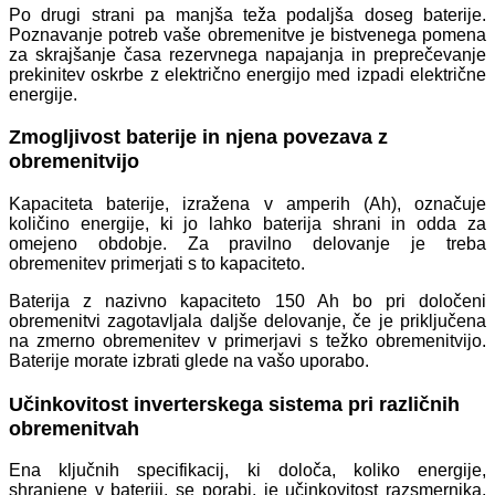
Po drugi strani pa manjša teža podaljša doseg baterije.
Poznavanje potreb vaše obremenitve je bistvenega pomena
za skrajšanje časa rezervnega napajanja in preprečevanje
prekinitev oskrbe z električno energijo med izpadi električne
energije.
Zmogljivost baterije in njena povezava z
obremenitvijo
Kapaciteta baterije, izražena v amperih (Ah), označuje
količino energije, ki jo lahko baterija shrani in odda za
omejeno obdobje. Za pravilno delovanje je treba
obremenitev primerjati s to kapaciteto.
Baterija z nazivno kapaciteto 150 Ah bo pri določeni
obremenitvi zagotavljala daljše delovanje, če je priključena
na zmerno obremenitev v primerjavi s težko obremenitvijo.
Baterije morate izbrati glede na vašo uporabo.
Učinkovitost inverterskega sistema pri različnih
obremenitvah
Ena ključnih specifikacij, ki določa, koliko energije,
shranjene v bateriji, se porabi, je učinkovitost razsmernika.