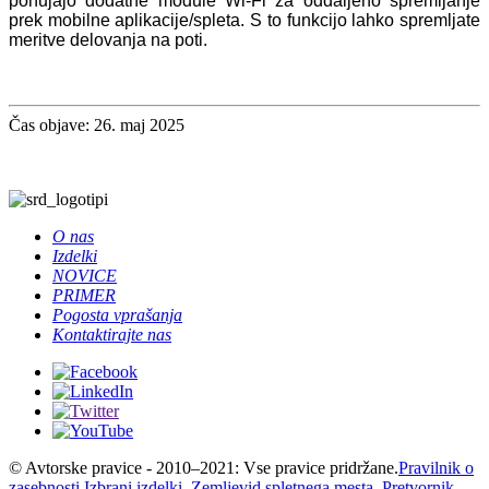
ponujajo dodatne module Wi-Fi za oddaljeno spremljanje
prek mobilne aplikacije/spleta. S to funkcijo lahko spremljate
meritve delovanja na poti.
Čas objave: 26. maj 2025
O nas
Izdelki
NOVICE
PRIMER
Pogosta vprašanja
Kontaktirajte nas
© Avtorske pravice - 2010–2021: Vse pravice pridržane.
Pravilnik o
zasebnosti
Izbrani izdelki
,
Zemljevid spletnega mesta
,
Pretvornik