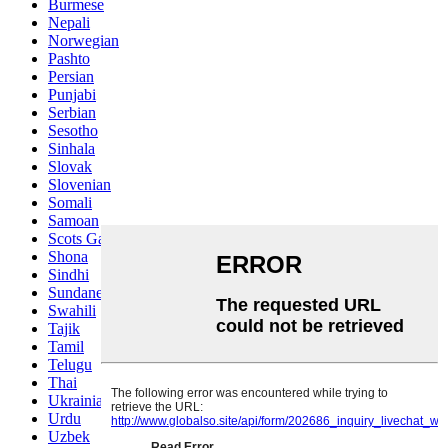
Burmese
Nepali
Norwegian
Pashto
Persian
Punjabi
Serbian
Sesotho
Sinhala
Slovak
Slovenian
Somali
Samoan
Scots Gaelic
Shona
Sindhi
Sundanese
Swahili
Tajik
Tamil
Telugu
Thai
Ukrainian
Urdu
Uzbek