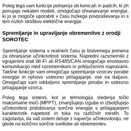
Poleg tega vam funkcije polnjenja ob konicah in padcih, ki jih
ponujajo nekateri modeli, omogočajo shranjevanje energije,
ki jo je mogoče uporabiti v času nizkega povpraševanja in s
tem nizkih stroškov električne energije.
Spremljanje in upravljanje obremenitve z orodji
SOROTEC
Spremljanje sistema v realnem času je bistvenega pomena
za ohranjanje učinkovitosti sistema. Napredni razsmerniki z
vgrajenimi vrati Wi-Fi ali RS485/CAN omogočajo enostavno
komunikacijo med razsmernikom in priključenimi napravami.
Takšne funkcije vam omogočajo spremljanje vzorcev porabe
energije in njihovo ustrezno prilagajanje, vse na daljavo.
Omogočajo vam oddaljeno spremljanje porabe in ustrezno
prilagajanje vzorca.
Poleg tega sistemi, kot je tehnologija sledenja točki
maksimalne moči (MPPT), zmanjšujejo izgube in izboljšujejo
učinkovitost pridobivanja sončne energije s prilagajanjem
karakteristik napetosti in toka na različnih mestih. To
zagotavlja, da vaš sistem deluje z največjo učinkovitostjo, ne
glede na količino sončne svetlobe ali obremenitev.