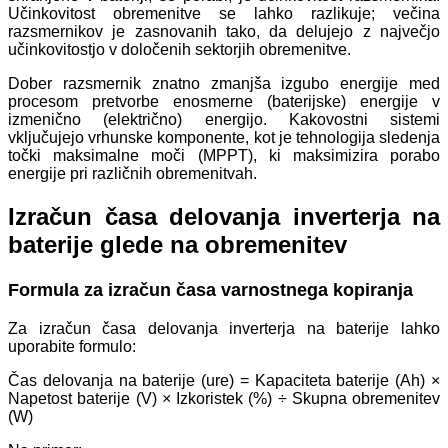
Učinkovitost obremenitve se lahko razlikuje; večina
razsmernikov je zasnovanih tako, da delujejo z največjo
učinkovitostjo v določenih sektorjih obremenitve.
Dober razsmernik znatno zmanjša izgubo energije med
procesom pretvorbe enosmerne (baterijske) energije v
izmenično (električno) energijo. Kakovostni sistemi
vključujejo vrhunske komponente, kot je tehnologija sledenja
točki maksimalne moči (MPPT), ki maksimizira porabo
energije pri različnih obremenitvah.
Izračun časa delovanja inverterja na
baterije glede na obremenitev
Formula za izračun časa varnostnega kopiranja
Za izračun časa delovanja inverterja na baterije lahko
uporabite formulo:
Čas delovanja na baterije (ure) = Kapaciteta baterije (Ah) ×
Napetost baterije (V) × Izkoristek (%) ÷ Skupna obremenitev
(W)