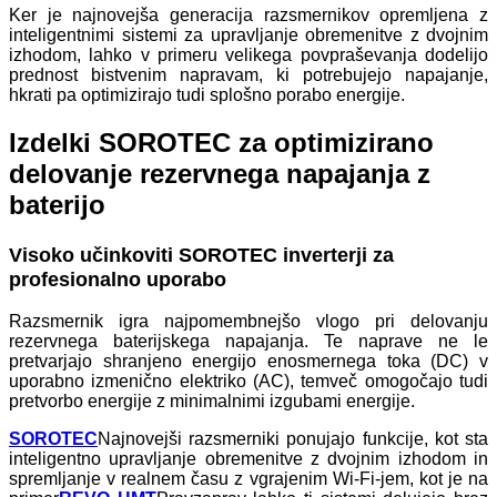
Ker je najnovejša generacija razsmernikov opremljena z
inteligentnimi sistemi za upravljanje obremenitve z dvojnim
izhodom, lahko v primeru velikega povpraševanja dodelijo
prednost bistvenim napravam, ki potrebujejo napajanje,
hkrati pa optimizirajo tudi splošno porabo energije.
Izdelki SOROTEC za optimizirano
delovanje rezervnega napajanja z
baterijo
Visoko učinkoviti SOROTEC inverterji za
profesionalno uporabo
Razsmernik igra najpomembnejšo vlogo pri delovanju
rezervnega baterijskega napajanja. Te naprave ne le
pretvarjajo shranjeno energijo enosmernega toka (DC) v
uporabno izmenično elektriko (AC), temveč omogočajo tudi
pretvorbo energije z minimalnimi izgubami energije.
SOROTEC
Najnovejši razsmerniki ponujajo funkcije, kot sta
inteligentno upravljanje obremenitve z dvojnim izhodom in
spremljanje v realnem času z vgrajenim Wi-Fi-jem, kot je na