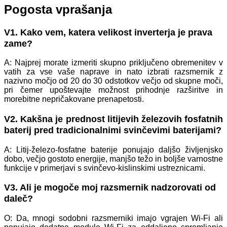
Pogosta vprašanja
V1. Kako vem, katera velikost inverterja je prava
zame?
A: Najprej morate izmeriti skupno priključeno obremenitev v
vatih za vse vaše naprave in nato izbrati razsmernik z
nazivno močjo od 20 do 30 odstotkov večjo od skupne moči,
pri čemer upoštevajte možnost prihodnje razširitve in
morebitne nepričakovane prenapetosti.
V2. Kakšna je prednost litijevih železovih fosfatnih
baterij pred tradicionalnimi svinčevimi baterijami?
A: Litij-železo-fosfatne baterije ponujajo daljšo življenjsko
dobo, večjo gostoto energije, manjšo težo in boljše varnostne
funkcije v primerjavi s svinčevo-kislinskimi ustreznicami.
V3. Ali je mogoče moj razsmernik nadzorovati od
daleč?
O: Da, mnogi sodobni razsmerniki imajo vgrajen Wi-Fi ali