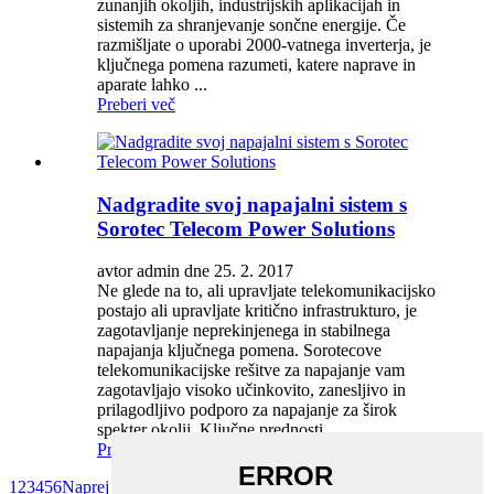
zunanjih okoljih, industrijskih aplikacijah in
sistemih za shranjevanje sončne energije. Če
razmišljate o uporabi 2000-vatnega inverterja, je
ključnega pomena razumeti, katere naprave in
aparate lahko ...
Preberi več
Nadgradite svoj napajalni sistem s
Sorotec Telecom Power Solutions
avtor admin dne 25. 2. 2017
Ne glede na to, ali upravljate telekomunikacijsko
postajo ali upravljate kritično infrastrukturo, je
zagotavljanje neprekinjenega in stabilnega
napajanja ključnega pomena. Sorotecove
telekomunikacijske rešitve za napajanje vam
zagotavljajo visoko učinkovito, zanesljivo in
prilagodljivo podporo za napajanje za širok
spekter okolij. Ključne prednosti ...
Preberi več
1
2
3
4
5
6
Naprej >
>>
Stran 1 / 9