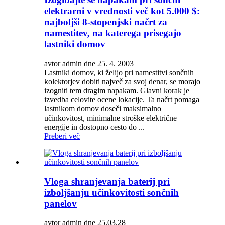
elektrarni v vrednosti več kot 5.000 $:
najboljši 8-stopenjski načrt za
namestitev, na katerega prisegajo
lastniki domov
avtor admin dne 25. 4. 2003
Lastniki domov, ki želijo pri namestitvi sončnih
kolektorjev dobiti največ za svoj denar, se morajo
izogniti tem dragim napakam. Glavni korak je
izvedba celovite ocene lokacije. Ta načrt pomaga
lastnikom domov doseči maksimalno
učinkovitost, minimalne stroške električne
energije in dostopno cesto do ...
Preberi več
Vloga shranjevanja baterij pri
izboljšanju učinkovitosti sončnih
panelov
avtor admin dne 25.03.28