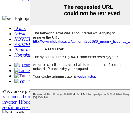
O nas
Izdelki
NOVICE
PRIMER
Pogosta vprašanja
Kontaktirajte nas
© Avtorske pravice - 2010–2021: Vse pravice pridržane.
Pravilnik o
zasebnosti
Izbrani izdelki
,
Zemljevid spletnega mesta
,
Izvenmrežni
inverter
,
Hibridni sončni inverter Vm III
,
Pretvornik moči
,
Hibridni
sončni inverter
,
Sončni inverter
,
Vzponi
,
Vsi izdelki
Naslov pisarne: Enota 4N, stavba 2,
Znanstveno-tehnološki inovacijski park Quanzhi, cesta Song'an,