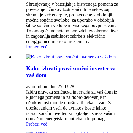
Shranjevanje v baterijah je bistvenega pomena za
povečanje učinkovitosti sončnih panelov, saj
shranjuje več energije, proizvedene v obdobjih
močne sončne svetlobe, za uporabo v obdobjih
šibke sončne svetlobe in visokega povpraševanja.
To omogoča nemoteno porazdelitev obremenitve
in zagotavlja stabilnost oskrbe z električno
energijo med mikro omrežjem in ...
Preberi več
Kako izbrati pravi sončni inverter za
vaš dom
avtor admin dne 25.03.28
Izbira pravega sončnega inverterja za vaš dom je
ključnega pomena in za dobro delovanje in
učinkovitost morate upoštevati nekaj stvari. Z
upoštevanjem vseh dejavnikov boste lahko
izbrali sončni inverter, ki najbolje ustreza vašim
domačim energetskim potrebam in pomaga ...
Preberi več