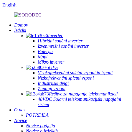
English
Domov
Izdelki
Inverter
Hibridni sončni inverter
Izvenmrežni sončni inverter
Baterija
Mppt
Mikro inverter
UPS
Visokofrekvenčni spletni vzponi in izpadi
Nizkofrekvenčni spletni vzponi
Industrijski dvigi
Zunanji vzponi
Rešitve za napajanje telekomunikacij
48VDC Solarni telekomunikacijski napajalni
sistem
O nas
POTRDILA
Novice
Novice podjetja
Novice o izdelkih