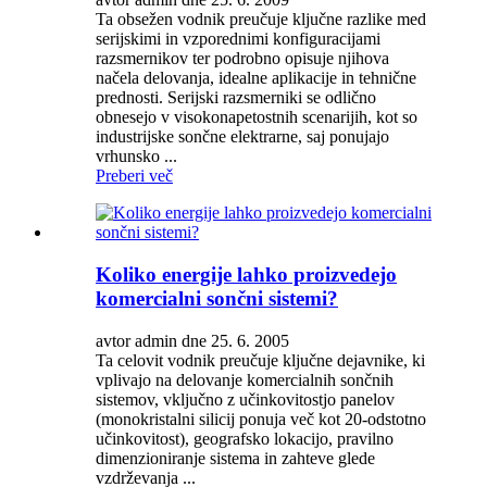
Ta obsežen vodnik preučuje ključne razlike med
serijskimi in vzporednimi konfiguracijami
razsmernikov ter podrobno opisuje njihova
načela delovanja, idealne aplikacije in tehnične
prednosti. Serijski razsmerniki se odlično
obnesejo v visokonapetostnih scenarijih, kot so
industrijske sončne elektrarne, saj ponujajo
vrhunsko ...
Preberi več
Koliko energije lahko proizvedejo
komercialni sončni sistemi?
avtor admin dne 25. 6. 2005
Ta celovit vodnik preučuje ključne dejavnike, ki
vplivajo na delovanje komercialnih sončnih
sistemov, vključno z učinkovitostjo panelov
(monokristalni silicij ponuja več kot 20-odstotno
učinkovitost), geografsko lokacijo, pravilno
dimenzioniranje sistema in zahteve glede
vzdrževanja ...