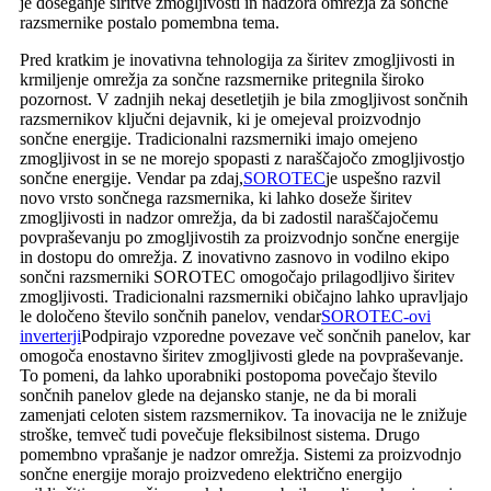
je doseganje širitve zmogljivosti in nadzora omrežja za sončne
razsmernike postalo pomembna tema.
Pred kratkim je inovativna tehnologija za širitev zmogljivosti in
krmiljenje omrežja za sončne razsmernike pritegnila široko
pozornost. V zadnjih nekaj desetletjih je bila zmogljivost sončnih
razsmernikov ključni dejavnik, ki je omejeval proizvodnjo
sončne energije. Tradicionalni razsmerniki imajo omejeno
zmogljivost in se ne morejo spopasti z naraščajočo zmogljivostjo
sončne energije. Vendar pa zdaj,
SOROTEC
je uspešno razvil
novo vrsto sončnega razsmernika, ki lahko doseže širitev
zmogljivosti in nadzor omrežja, da bi zadostil naraščajočemu
povpraševanju po zmogljivostih za proizvodnjo sončne energije
in dostopu do omrežja. Z inovativno zasnovo in vodilno ekipo
sončni razsmerniki SOROTEC omogočajo prilagodljivo širitev
zmogljivosti. Tradicionalni razsmerniki običajno lahko upravljajo
le določeno število sončnih panelov, vendar
SOROTEC-ovi
inverterji
Podpirajo vzporedne povezave več sončnih panelov, kar
omogoča enostavno širitev zmogljivosti glede na povpraševanje.
To pomeni, da lahko uporabniki postopoma povečajo število
sončnih panelov glede na dejansko stanje, ne da bi morali
zamenjati celoten sistem razsmernikov. Ta inovacija ne le znižuje
stroške, temveč tudi povečuje fleksibilnost sistema. Drugo
pomembno vprašanje je nadzor omrežja. Sistemi za proizvodnjo
sončne energije morajo proizvedeno električno energijo