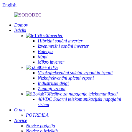
English
Domov
Izdelki
Inverter
Hibridni sončni inverter
Izvenmrežni sončni inverter
Baterija
Mppt
Mikro inverter
UPS
Visokofrekvenčni spletni vzponi in izpadi
Nizkofrekvenčni spletni vzponi
Industrijski dvigi
Zunanji vzponi
Rešitve za napajanje telekomunikacij
48VDC Solarni telekomunikacijski napajalni
sistem
O nas
POTRDILA
Novice
Novice podjetja
Novice o izdelkih