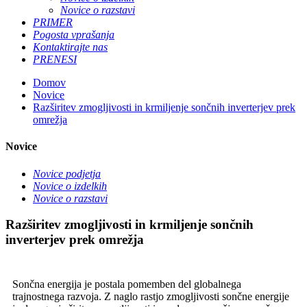
Novice o razstavi
PRIMER
Pogosta vprašanja
Kontaktirajte nas
PRENESI
Domov
Novice
Razširitev zmogljivosti in krmiljenje sončnih inverterjev prek
omrežja
Novice
Novice podjetja
Novice o izdelkih
Novice o razstavi
Razširitev zmogljivosti in krmiljenje sončnih
inverterjev prek omrežja
Sončna energija je postala pomemben del globalnega
trajnostnega razvoja. Z naglo rastjo zmogljivosti sončne energije