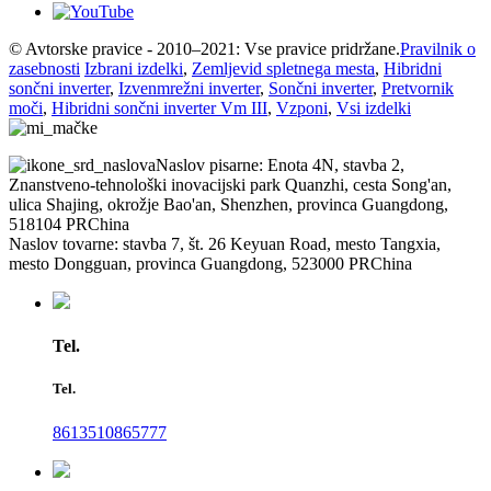
© Avtorske pravice - 2010–2021: Vse pravice pridržane.
Pravilnik o
zasebnosti
Izbrani izdelki
,
Zemljevid spletnega mesta
,
Hibridni
sončni inverter
,
Izvenmrežni inverter
,
Sončni inverter
,
Pretvornik
moči
,
Hibridni sončni inverter Vm III
,
Vzponi
,
Vsi izdelki
Naslov pisarne: Enota 4N, stavba 2,
Znanstveno-tehnološki inovacijski park Quanzhi, cesta Song'an,
ulica Shajing, okrožje Bao'an, Shenzhen, provinca Guangdong,
518104 PRChina
Naslov tovarne: stavba 7, št. 26 Keyuan Road, mesto Tangxia,
mesto Dongguan, provinca Guangdong, 523000 PRChina
Tel.
Tel.
8613510865777