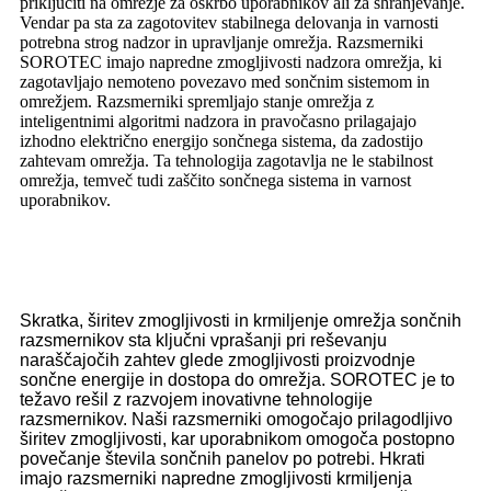
priključiti na omrežje za oskrbo uporabnikov ali za shranjevanje.
Vendar pa sta za zagotovitev stabilnega delovanja in varnosti
potrebna strog nadzor in upravljanje omrežja. Razsmerniki
SOROTEC imajo napredne zmogljivosti nadzora omrežja, ki
zagotavljajo nemoteno povezavo med sončnim sistemom in
omrežjem. Razsmerniki spremljajo stanje omrežja z
inteligentnimi algoritmi nadzora in pravočasno prilagajajo
izhodno električno energijo sončnega sistema, da zadostijo
zahtevam omrežja. Ta tehnologija zagotavlja ne le stabilnost
omrežja, temveč tudi zaščito sončnega sistema in varnost
uporabnikov.
Skratka, širitev zmogljivosti in krmiljenje omrežja sončnih
razsmernikov sta ključni vprašanji pri reševanju
naraščajočih zahtev glede zmogljivosti proizvodnje
sončne energije in dostopa do omrežja. SOROTEC je to
težavo rešil z razvojem inovativne tehnologije
razsmernikov. Naši razsmerniki omogočajo prilagodljivo
širitev zmogljivosti, kar uporabnikom omogoča postopno
povečanje števila sončnih panelov po potrebi. Hkrati
imajo razsmerniki napredne zmogljivosti krmiljenja